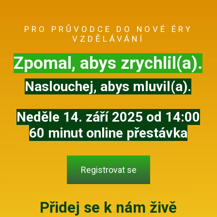
PRO PRŮVODCE DO NOVÉ ÉRY
VZDĚLÁVÁNÍ
Zpomal, abys zrychlil(a).
Naslouchej, abys mluvil(a).
Neděle 14. září 2025 od 14:00
60 minut online přestávka
Registrovat se
Přidej se k nám živě